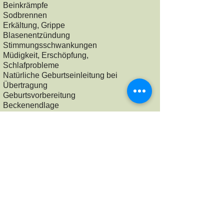
Beinkrämpfe
Sodbrennen
Erkältung, Grippe
Blasenentzündung
Stimmungsschwankungen
Müdigkeit, Erschöpfung,
Schlafprobleme
Natürliche Geburtseinleitung bei
Übertragung
Geburtsvorbereitung
Beckenendlage
Beschwerden im Wochenbett und in
der Stillzeit
:
Wundheilungsstörungen der
Kaiserschnittnarbe oder Dammnarbe
Verzögerte Rückbildung
Stillprobleme
Regulation der Milchmenge
Milchstau
Brustschmerzen